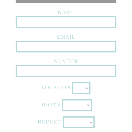
NAME
EMAIL
NUMBER
LOCATION
ROOMS
BUDGET