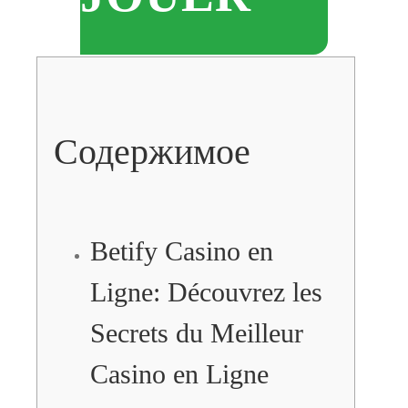
Содержимое
Betify Casino en
Ligne: Découvrez les
Secrets du Meilleur
Casino en Ligne