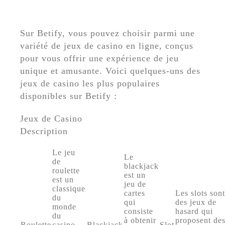
Sur Betify, vous pouvez choisir parmi une
variété de jeux de casino en ligne, conçus
pour vous offrir une expérience de jeu
unique et amusante. Voici quelques-uns des
jeux de casino les plus populaires
disponibles sur Betify :
Jeux de Casino
Description
Le jeu
Le
de
blackjack
roulette
est un
est un
jeu de
classique
cartes
Les slots sont
du
qui
des jeux de
monde
consiste
hasard qui
du
à obtenir
proposent de
Roulette
casino,
Blackjack
Slot