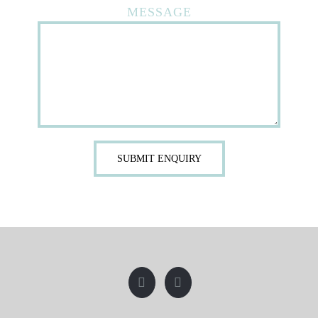
MESSAGE