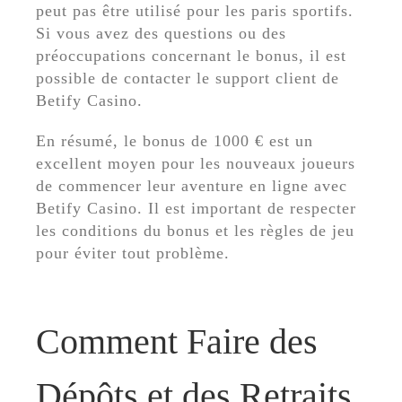
peut pas être utilisé pour les paris sportifs.
Si vous avez des questions ou des
préoccupations concernant le bonus, il est
possible de contacter le support client de
Betify Casino.
En résumé, le bonus de 1000 € est un
excellent moyen pour les nouveaux joueurs
de commencer leur aventure en ligne avec
Betify Casino. Il est important de respecter
les conditions du bonus et les règles de jeu
pour éviter tout problème.
Comment Faire des
Dépôts et des Retraits