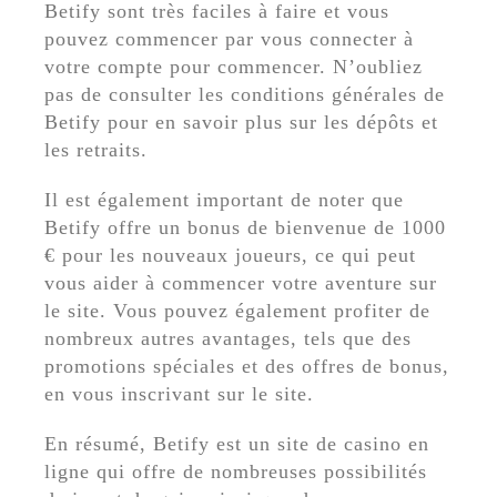
Betify sont très faciles à faire et vous
pouvez commencer par vous connecter à
votre compte pour commencer. N’oubliez
pas de consulter les conditions générales de
Betify pour en savoir plus sur les dépôts et
les retraits.
Il est également important de noter que
Betify offre un bonus de bienvenue de 1000
€ pour les nouveaux joueurs, ce qui peut
vous aider à commencer votre aventure sur
le site. Vous pouvez également profiter de
nombreux autres avantages, tels que des
promotions spéciales et des offres de bonus,
en vous inscrivant sur le site.
En résumé, Betify est un site de casino en
ligne qui offre de nombreuses possibilités