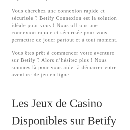
Vous cherchez une connexion rapide et
sécurisée ? Betify Connexion est la solution
idéale pour vous ! Nous offrons une
connexion rapide et sécurisée pour vous
permettre de jouer partout et à tout moment.
Vous êtes prêt à commencer votre aventure
sur Betify ? Alors n’hésitez plus ! Nous
sommes là pour vous aider à démarrer votre
aventure de jeu en ligne.
Les Jeux de Casino
Disponibles sur Betify