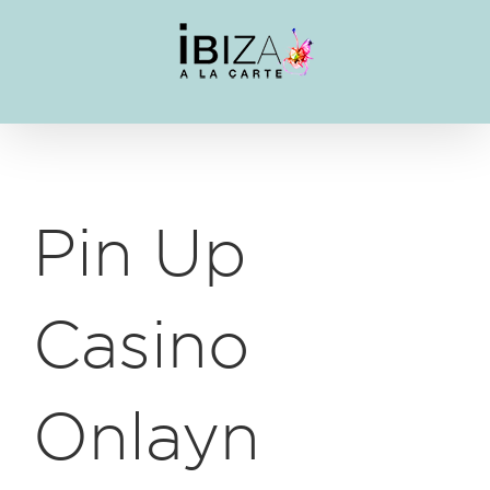
Skip
to
content
Pin Up
Casino
Onlayn