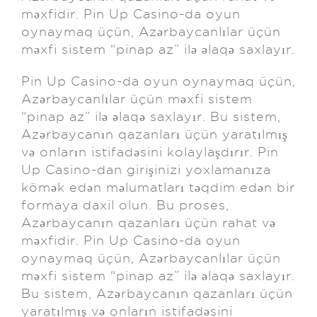
məxfidir. Pin Up Casino-da oyun
oynaymaq üçün, Azərbaycanlılar üçün
məxfi sistem “pinap az” ilə əlaqə saxlayır.
Pin Up Casino-da oyun oynaymaq üçün,
Azərbaycanlılar üçün məxfi sistem
“pinap az” ilə əlaqə saxlayır. Bu sistem,
Azərbaycanın qazanları üçün yaratılmış
və onların istifadəsini kolaylaşdırır. Pin
Up Casino-dan girişinizi yoxlamanıza
kömək edən məlumatları təqdim edən bir
formaya daxil olun. Bu proses,
Azərbaycanın qazanları üçün rahat və
məxfidir. Pin Up Casino-da oyun
oynaymaq üçün, Azərbaycanlılar üçün
məxfi sistem “pinap az” ilə əlaqə saxlayır.
Bu sistem, Azərbaycanın qazanları üçün
yaratılmış və onların istifadəsini