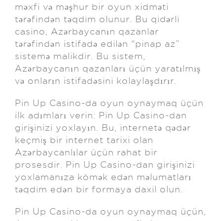
məxfi və məşhur bir oyun xidməti
tərəfindən təqdim olunur. Bu qidərli
casino, Azərbaycanın qazanlar
tərəfindən istifadə edilən “pinap az”
sistemə malikdir. Bu sistem,
Azərbaycanın qazanları üçün yaratılmış
və onların istifadəsini kolaylaşdırır.
Pin Up Casino-da oyun oynaymaq üçün
ilk adımları verin: Pin Up Casino-dan
girişinizi yoxlayın. Bu, internetə qədər
keçmiş bir internet tarixi olan
Azərbaycanlılar üçün rahat bir
prosesdir. Pin Up Casino-dan girişinizi
yoxlamanıza kömək edən məlumatları
təqdim edən bir formaya daxil olun.
Pin Up Casino-da oyun oynaymaq üçün,