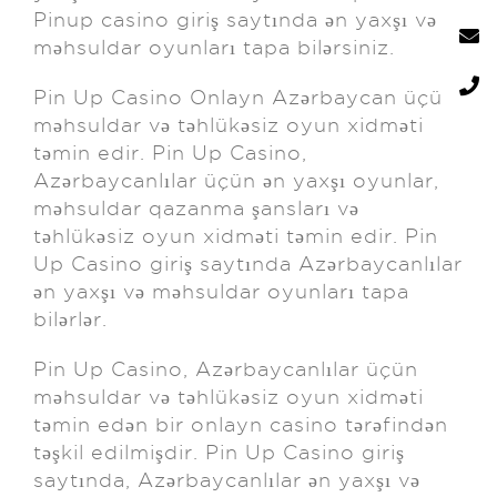
Pinup casino giriş saytında ən yaxşı və
məhsuldar oyunları tapa bilərsiniz.
Pin Up Casino Onlayn Azərbaycan üçün
məhsuldar və təhlükəsiz oyun xidməti
təmin edir. Pin Up Casino,
Azərbaycanlılar üçün ən yaxşı oyunlar,
məhsuldar qazanma şansları və
təhlükəsiz oyun xidməti təmin edir. Pin
Up Casino giriş saytında Azərbaycanlılar
ən yaxşı və məhsuldar oyunları tapa
bilərlər.
Pin Up Casino, Azərbaycanlılar üçün
məhsuldar və təhlükəsiz oyun xidməti
təmin edən bir onlayn casino tərəfindən
təşkil edilmişdir. Pin Up Casino giriş
saytında, Azərbaycanlılar ən yaxşı və