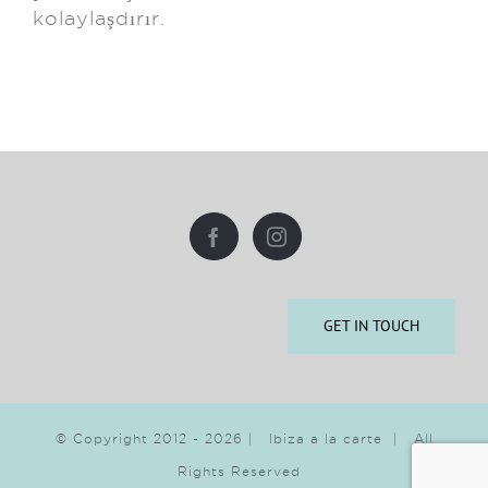
kolaylaşdırır.
GET IN TOUCH
© Copyright 2012 -
2026 | Ibiza a la carte | All
Rights Reserved