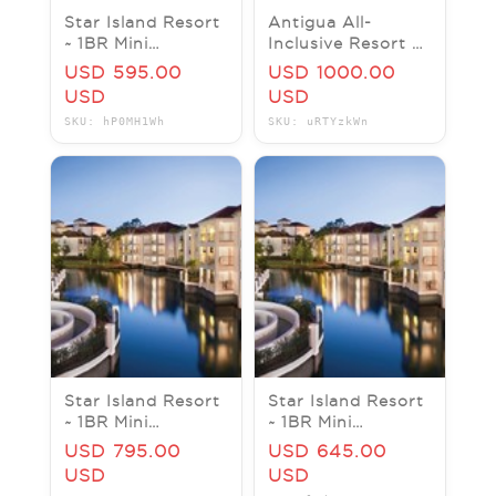
Star Island Resort
Antigua All-
~ 1BR Mini
Inclusive Resort –
Suite/Sleeps 4 ~
Verandah Resort
USD 595.00
USD 1000.00
7Nts
& Spa – 7 Nights –
USD
USD
JUNE/SEPTEMBER
for 2 guests
SKU: hP0MH1Wh
SKU: uRTYzkWn
2026
Star Island Resort
Star Island Resort
~ 1BR Mini
~ 1BR Mini
Suite/Sleeps 4 ~
Suite/Sleeps 4 ~
USD 795.00
USD 645.00
7Nts JULY 2026
7Nts
USD
USD
AUG/SEPT/OCT/NOV/DE