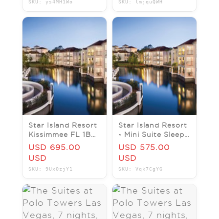
SKU: ys4MH1Wo
SKU: lmjquQWH
2026
Star Island Resort
Star Island Resort
Kissimmee FL 1BR
~ Mini Suite Sleeps
Mini Suite/Sleeps
4 ~ 7Nts
USD 695.00
USD 575.00
4 - 7Nts JUN thru
SEP/OCT/NOV/DEC/JAN
USD
USD
DEC 2026
2024/25
SKU: 9UxOzjY1
SKU: Vqk7CgYG